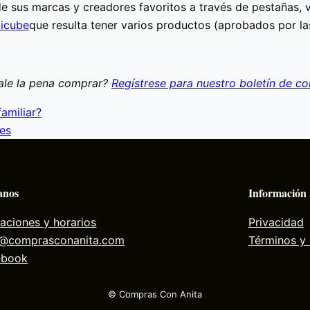
e sus marcas y creadores favoritos a través de pestañas, v
icube
que resulta tener varios productos (aprobados por la
vale la pena comprar?
Regístrese para nuestro boletín de c
familiar?
es
anos
Información
aciones y horarios
Privacidad
a@comprasconanita.com
Términos y
ebook
© Compras Con Anita