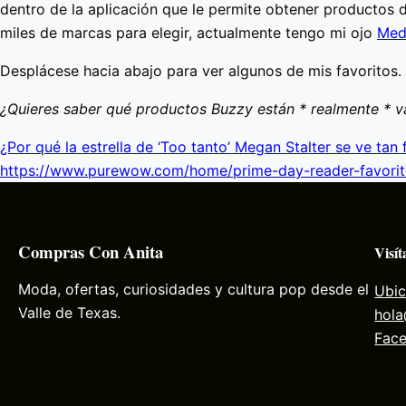
dentro de la aplicación que le permite obtener productos d
miles de marcas para elegir, actualmente tengo mi ojo
Med
Desplácese hacia abajo para ver algunos de mis favoritos.
¿Quieres saber qué productos Buzzy están * realmente * 
¿Por qué la estrella de ‘Too tanto’ Megan Stalter se ve tan 
https://www.purewow.com/home/prime-day-reader-favorit
Compras Con Anita
Visít
Moda, ofertas, curiosidades y cultura pop desde el
Ubic
Valle de Texas.
hol
Fac