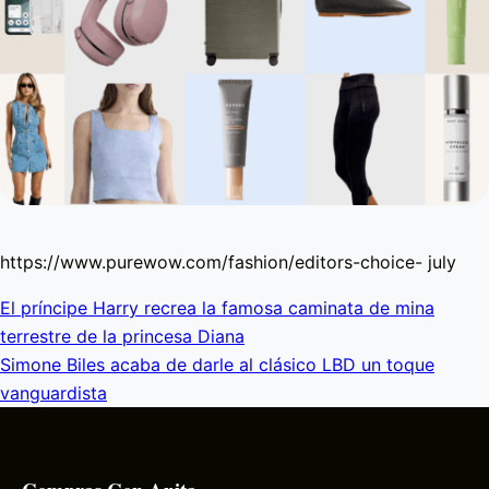
https://www.purewow.com/fashion/editors-choice- july
El príncipe Harry recrea la famosa caminata de mina
terrestre de la princesa Diana
Simone Biles acaba de darle al clásico LBD un toque
vanguardista