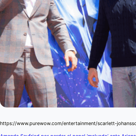
https://www.purewow.com/entertainment/scarlett-johansso
Amanda Seyfried por perder el papel ‘malvado’ ante Arian