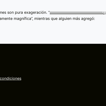
a exageración. “¡¡¡¡¡¡¡¡¡¡¡¡¡¡¡¡¡¡¡¡¡¡¡¡¡¡¡¡¡¡¡¡¡¡¡¡¡¡¡¡¡¡¡¡¡¡¡¡¡¡¡¡¡¡¡¡¿¡
amente magnífica”, mientras que alguien más agregó:
 condiciones