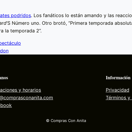
ates podridos
. Los fanáticos lo están amando y las reacciones son pur
ard
‘S Número uno. Otro brotó, “Primera temporada absolut
a la temporada 2”.
spectáculo
edon
anos
Información
aciones y horarios
Privacidad
a@comprasconanita.com
Términos y
ebook
© Compras Con Anita