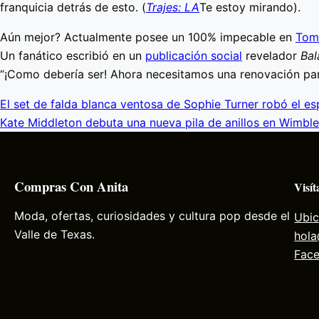
franquicia detrás de esto. (
Trajes: LA
Te estoy mirando).
Aún mejor? Actualmente posee un 100% impecable en
Tom
Un fanático escribió en un
publicación social
revelador
Bal
“¡Como debería ser! Ahora necesitamos una renovación par
El set de falda blanca ventosa de Sophie Turner robó el e
Kate Middleton debuta una nueva pila de anillos en Wimbl
Compras Con Anita
Visít
Moda, ofertas, curiosidades y cultura pop desde el
Ubic
Valle de Texas.
hol
Fac