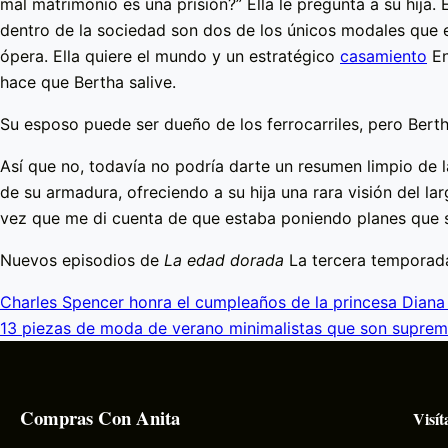
mal matrimonio es una prisión?” Ella le pregunta a su hija.
dentro de la sociedad son dos de los únicos modales que ej
ópera. Ella quiere el mundo y un estratégico
casamiento
En
hace que Bertha salive.
Su esposo puede ser dueño de los ferrocarriles, pero Bert
Así que no, todavía no podría darte un resumen limpio de
de su armadura, ofreciendo a su hija una rara visión del lar
vez que me di cuenta de que estaba poniendo planes que s
Nuevos episodios de
La edad dorada
La tercera temporada
Charles Spencer honra el cumpleaños de la princesa Diana
13 piezas de moda de verano minimalistas que son supre
Compras Con Anita
Visít