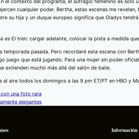
 En el contexto del programa, el sufragio femenino es solo u
ercen cualquier poder. Bertha, estas escenas me revelan, h
tre su hija y un duque europeo significa que Gladys tendr
ha
es
El tren: cargar adelante, colocar la pista a medida qu
 la temporada pasada. Pero recordaré esta escena con Bert
go juego que está jugando. Para una mujer sin poder oficial,
e extienden mucho más allá del salón de baile.
 al aire todos los domingos a las 9 pm ET/PT en HBO y Ma
 con una foto rara
mamente elegantes
anos
Información