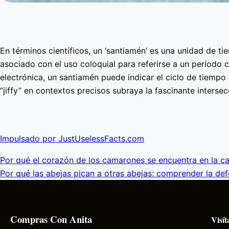
En términos científicos, un ‘santiamén’ es una unidad de
asociado con el uso coloquial para referirse a un período c
electrónica, un santiamén puede indicar el ciclo de tiempo
“jiffy” en contextos precisos subraya la fascinante intersec
Impulsado por JustUselessFacts.com
Por qué el corazón de los camarones se encuentra en la c
Por qué las abejas pican a otras abejas: comprender la de
Compras Con Anita
Visít