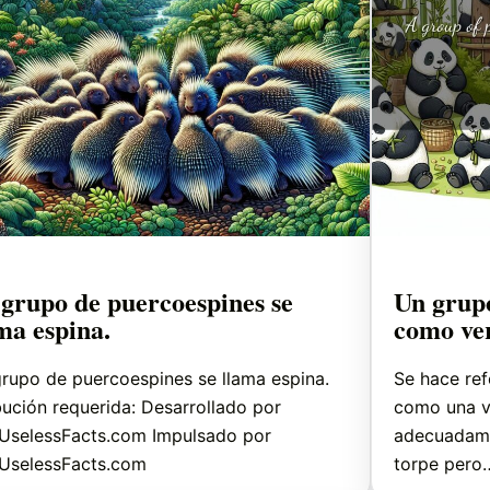
grupo de puercoespines se
Un grupo
ma espina.
como ve
rupo de puercoespines se llama espina.
Se hace ref
bución requerida: Desarrollado por
como una v
UselessFacts.com Impulsado por
adecuadame
UselessFacts.com
torpe pero