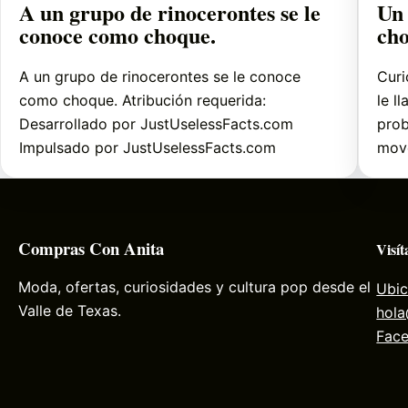
A un grupo de rinocerontes se le
Un 
conoce como choque.
ch
A un grupo de rinocerontes se le conoce
Curi
como choque. Atribución requerida:
le l
Desarrollado por JustUselessFacts.com
prob
Impulsado por JustUselessFacts.com
mov
Compras Con Anita
Visít
Moda, ofertas, curiosidades y cultura pop desde el
Ubic
Valle de Texas.
hol
Fac