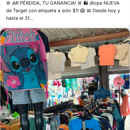
🚨 ¡MI PÉRDIDA, TU GANANCIA! 🚨 🛍️ ¡Ropa NUEVA
de Target con etiqueta a solo $1! 😱 📅 Desde hoy y
hasta el 31…