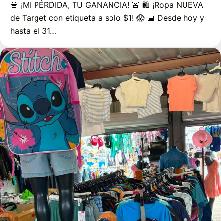
🚨 ¡MI PÉRDIDA, TU GANANCIA! 🚨 🛍️ ¡Ropa NUEVA
de Target con etiqueta a solo $1! 😱 📅 Desde hoy y
hasta el 31…